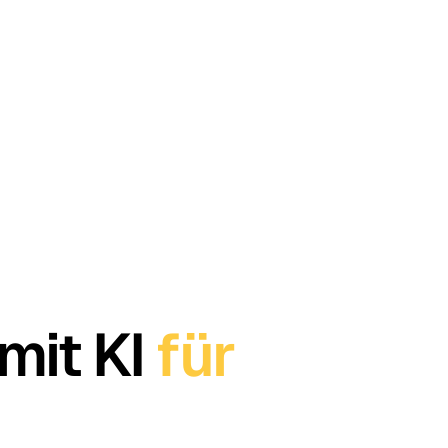
mit KI
für