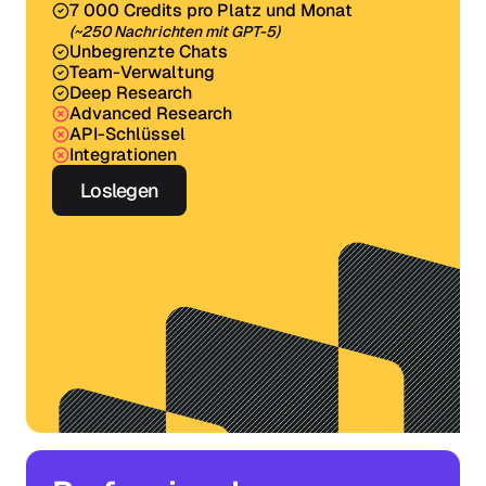
7 000 Credits pro Platz und Monat
(~250 Nachrichten mit GPT-5)
Unbegrenzte Chats
Team-Verwaltung
Deep Research
Advanced Research
API-Schlüssel
Integrationen
Loslegen